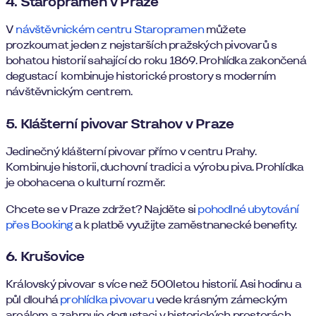
4. Staropramen v Praze
V
návštěvnickém centru Staropramen
můžete
prozkoumat jeden z nejstarších pražských pivovarů s
bohatou historií sahající do roku 1869. Prohlídka zakončená
degustací kombinuje historické prostory s moderním
návštěvnickým centrem.
5. Klášterní pivovar Strahov v Praze
Jedinečný klášterní pivovar přímo v centru Prahy.
Kombinuje historii, duchovní tradici a výrobu piva. Prohlídka
je obohacena o kulturní rozměr.
Chcete se v Praze zdržet? Najděte si
pohodlné ubytování
přes Booking
a k platbě využijte zaměstnanecké benefity.
6. Krušovice
Královský pivovar s více než 500letou historií. Asi hodinu a
půl dlouhá
prohlídka pivovaru
vede krásným zámeckým
areálem a zahrnuje degustaci v historických prostorách.