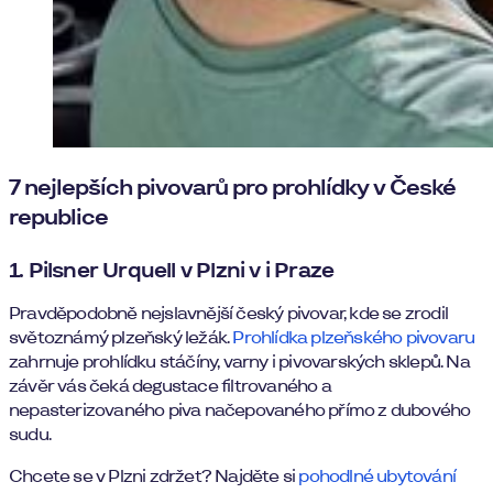
7 nejlepších pivovarů pro prohlídky v České
republice
1. Pilsner Urquell v Plzni v i Praze
Pravděpodobně nejslavnější český pivovar, kde se zrodil
světoznámý plzeňský ležák.
Prohlídka plzeňského pivovaru
zahrnuje prohlídku stáčíny, varny i pivovarských sklepů. Na
závěr vás čeká degustace filtrovaného a
nepasterizovaného piva načepovaného přímo z dubového
sudu.
Chcete se v Plzni zdržet? Najděte si
pohodlné ubytování