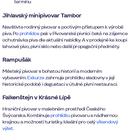
termínu
Jihlavský minipivovar Tambor
Navštivte rodinný pivovar s poctivým přístupem k výrobě
piva. Po
prohlídce
pak v Pivovarské pivnici čeká na zájemce
ochutnávka piva dle aktuální nabídky. A v prodejně ke koupi
lahvové pivo, pivní sklo nebo další propagační předměty.
Rampušák
Městský pivovar s bohatou historií a moderním
vybavením.
Exkurze
zahrnuje prohlídku sladovny v její
historické podobě i degustaci v útulné pivní restauraci.
Falkenštejn v Krásné Lípě
Hraniční pivovar v malebném prostředí Českého
Švýcarska. Kombinuje
prohlídku
pivovaru s nádhernou
krajinou a možností turistiky. Ideální pro celý
víkendový
výlet
.