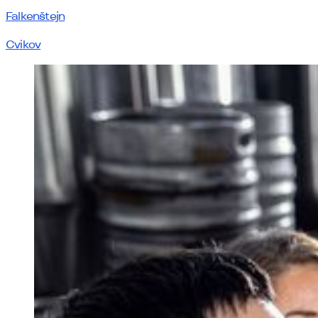
Falkenštejn
Cvikov