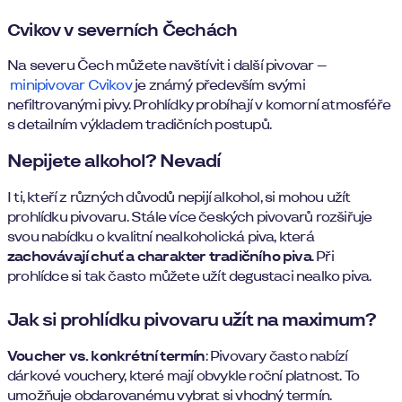
Cvikov v severních Čechách
Na severu Čech můžete navštívit i další pivovar –
minipivovar Cvikov
je známý především svými
nefiltrovanými pivy. Prohlídky probíhají v komorní atmosféře
s detailním výkladem tradičních postupů.
Nepijete alkohol? Nevadí
I ti, kteří z různých důvodů nepijí alkohol, si mohou užít
prohlídku pivovaru. Stále více českých pivovarů rozšiřuje
svou nabídku o kvalitní nealkoholická piva, která
zachovávají chuť a charakter tradičního piva
. Při
prohlídce si tak často můžete užít degustaci nealko piva.
Jak si prohlídku pivovaru užít na maximum?
Voucher vs. konkrétní termín
: Pivovary často nabízí
dárkové vouchery, které mají obvykle roční platnost. To
umožňuje obdarovanému vybrat si vhodný termín.