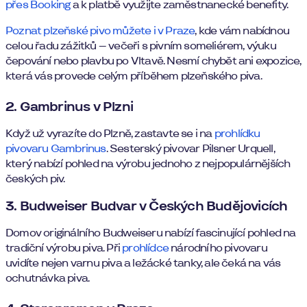
přes Booking
a k platbě využijte zaměstnanecké benefity.
Poznat plzeňské pivo můžete i v Praze
, kde vám nabídnou
celou řadu zážitků – večeři s pivním someliérem, výuku
čepování nebo plavbu po Vltavě. Nesmí chybět ani expozice,
která vás provede celým příběhem plzeňského piva.
2. Gambrinus v Plzni
Když už vyrazíte do Plzně, zastavte se i na
prohlídku
pivovaru Gambrinus
. Sesterský pivovar Pilsner Urquell,
který nabízí pohled na výrobu jednoho z nejpopulárnějších
českých piv.
3. Budweiser Budvar v Českých Budějovicích
Domov originálního Budweiseru nabízí fascinující pohled na
tradiční výrobu piva. Při
prohlídce
národního pivovaru
uvidíte nejen varnu piva a ležácké tanky, ale čeká na vás
ochutnávka piva.