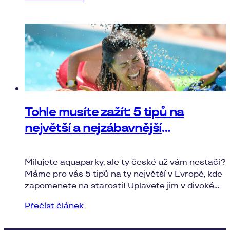
několik levných destinací, o kterých se skoro
nemluví.
Tohle musíte zažít: 5 tipů na
největší a nejzábavnější
aquaparky v Evropě
Milujete aquaparky, ale ty české už vám nestačí?
Máme pro vás 5 tipů na ty největší v Evropě, kde
zapomenete na starosti! Uplavete jim v divoké
řece nebo ujedete na tobogánu s virtuální
Přečíst článek
realitou.