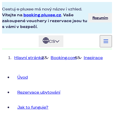
Cestuj-s-pluxee má nový název i vzhled.
Vítejte na
booking.pluxee.cz
. Vaše
Rozumím
zakoupené vouchery i rezervace jsou tu
s vámi v bezpečí.
CS
Hlavní stránka
Booking.com
Inspirace
Úvod
Rezervace ubytování
Jak to funguje?