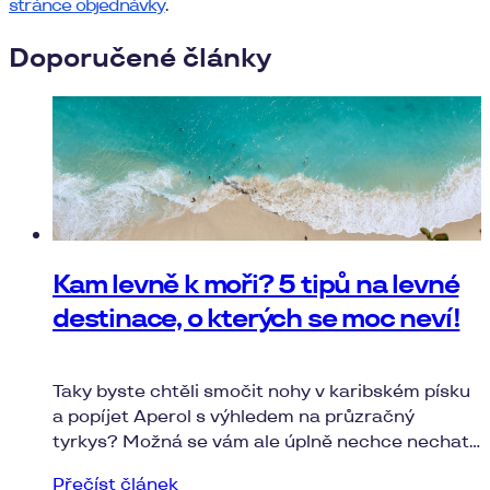
stránce objednávky
.
Doporučené články
Kam levně k moři? 5 tipů na levné
destinace, o kterých se moc neví!
Taky byste chtěli smočit nohy v karibském písku
a popíjet Aperol s výhledem na průzračný
tyrkys? Možná se vám ale úplně nechce nechat
na Bahamách dvě výplaty. Naštěstí existuje hned
Přečíst článek