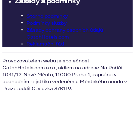
Zásady a podmínky
Storno podmínky
Podmínky služby
Zásady ochrany osobních údajů
CatchHotels.com
Reklamační řád
Provozovatelem webu je společnost
CatchHotels.com s.r.o., sídlem na adrese Na Poříčí
1041/12, Nové Město, 11000 Praha 1, zapsána v
obchodním rejstříku vedeném u Městského soudu v
Praze, oddíl C, vložka 378119.