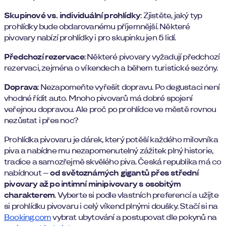
Skupinové vs. individuální prohlídky
: Zjistěte, jaký typ
prohlídky bude obdarovanému příjemnější. Některé
pivovary nabízí prohlídky i pro skupinku jen 5 lidí.
Předchozí rezervace
: Některé pivovary vyžadují předchozí
rezervaci, zejména o víkendech a během turistické sezóny.
Doprava
: Nezapomeňte vyřešit dopravu. Po degustaci není
vhodné řídit auto. Mnoho pivovarů má dobré spojení
veřejnou dopravou. Ale proč po prohlídce ve městě rovnou
nezůstat i přes noc?
Prohlídka pivovaru je dárek, který potěší každého milovníka
piva a nabídne mu nezapomenutelný zážitek plný historie,
tradice a samozřejmě skvělého piva. Česká republika má co
nabídnout –
od světoznámých gigantů přes střední
pivovary až po intimní minipivovary s osobitým
charakterem
. Vyberte si podle vlastních preferencí a užijte
si prohlídku pivovaru i celý víkend plnými doušky. Stačí si na
Booking.com
vybrat ubytování a postupovat dle pokynů na