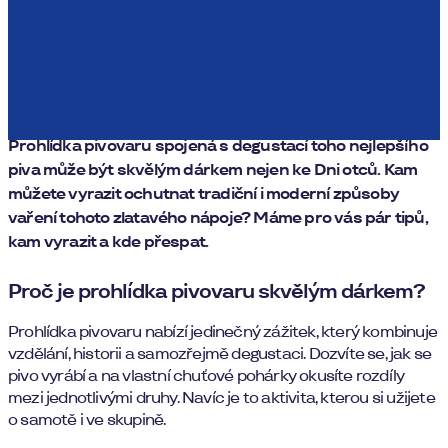
Prohlídka pivovaru: Dokonalý dárek
nejen ke Dni otců
Prohlídka pivovaru spojená s degustací toho nejlepšího
piva může být skvělým dárkem nejen ke Dni otců. Kam
můžete vyrazit ochutnat tradiční i moderní způsoby
vaření tohoto zlatavého nápoje? Máme pro vás pár tipů,
kam vyrazit a kde přespat.
Proč je prohlídka pivovaru skvělým dárkem?
Prohlídka pivovaru nabízí jedinečný zážitek, který kombinuje
vzdělání, historii a samozřejmě degustaci. Dozvíte se, jak se
pivo vyrábí a na vlastní chuťové pohárky okusíte rozdíly
mezi jednotlivými druhy. Navíc je to aktivita, kterou si užijete
o samotě i ve skupině.