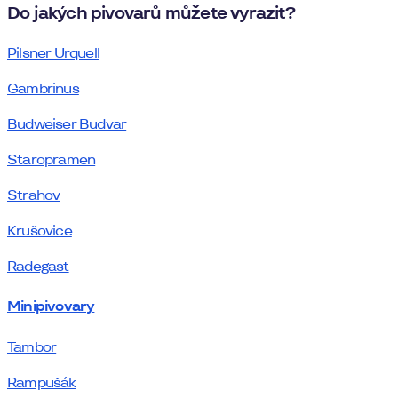
Do jakých pivovarů můžete vyrazit?
Pilsner Urquell
Gambrinus
Budweiser Budvar
Staropramen
Strahov
Krušovice
Radegast
Minipivovary
Tambor
Rampušák