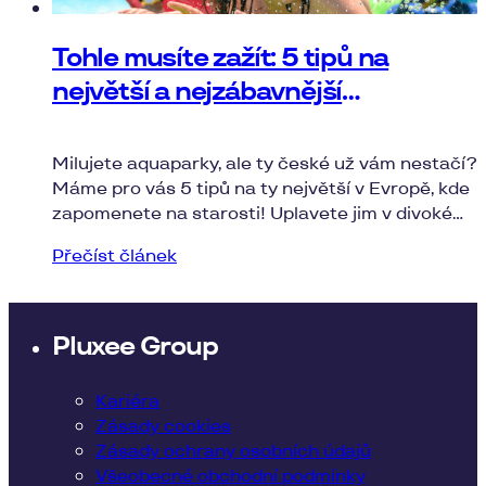
Tohle musíte zažít: 5 tipů na
největší a nejzábavnější
aquaparky v Evropě
Milujete aquaparky, ale ty české už vám nestačí?
Máme pro vás 5 tipů na ty největší v Evropě, kde
zapomenete na starosti! Uplavete jim v divoké
řece nebo ujedete na tobogánu s virtuální
Přečíst článek
realitou.
Pluxee Group
Kariéra
Zásady cookies
Zásady ochrany osobních údajů
Všeobecné obchodní podmínky