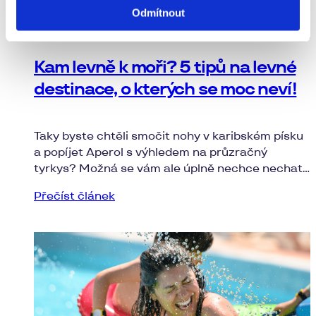
Odmítnout
Kam levně k moři? 5 tipů na levné
destinace, o kterých se moc neví!
Taky byste chtěli smočit nohy v karibském písku
a popíjet Aperol s výhledem na průzračný
tyrkys? Možná se vám ale úplně nechce nechat
na Bahamách dvě výplaty. Naštěstí existuje hned
Přečíst článek
několik levných destinací, o kterých se skoro
nemluví.