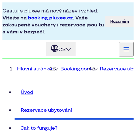
Cestuj-s-pluxee má nový název i vzhled.
Vítejte na
booking.pluxee.cz
. Vaše
Rozumím
zakoupené vouchery i rezervace jsou tu
s vámi v bezpečí.
CS
Hlavní stránka
Booking.com
Rezervace uby
Úvod
Rezervace ubytování
Jak to funguje?