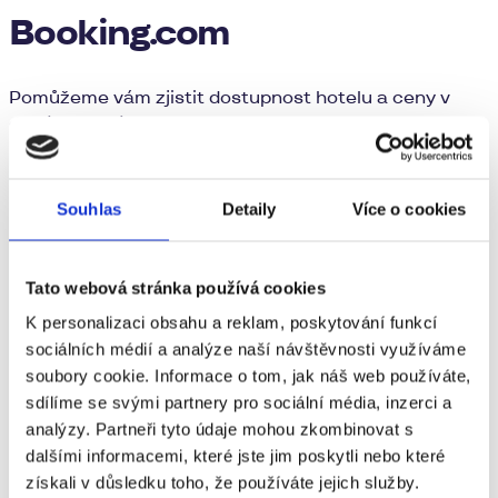
Booking.com
Pomůžeme vám zjistit dostupnost hotelu a ceny v
daném termínu.
Vložte odkaz hotelu z Booking.com
Souhlas
Detaily
Více o cookies
Jak zkopírovat odkaz?
Tato webová stránka používá cookies
Ověřit dostupnost a pokračovat
K personalizaci obsahu a reklam, poskytování funkcí
sociálních médií a analýze naší návštěvnosti využíváme
soubory cookie. Informace o tom, jak náš web používáte,
sdílíme se svými partnery pro sociální média, inzerci a
Nevíte,
analýzy. Partneři tyto údaje mohou zkombinovat s
kde začít?
dalšími informacemi, které jste jim poskytli nebo které
získali v důsledku toho, že používáte jejich služby.