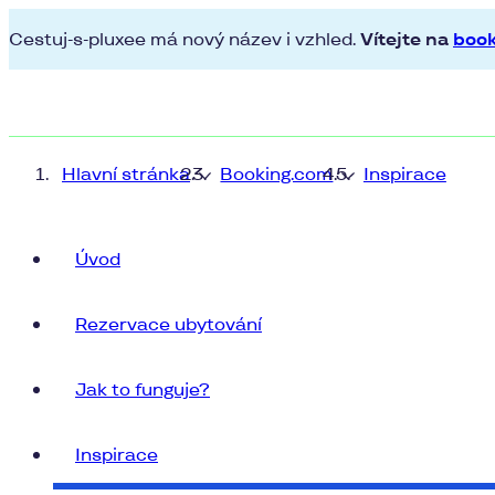
Cestuj-s-pluxee má nový název i vzhled.
Vítejte na
book
Hlavní stránka
Booking.com
Inspirace
Úvod
Rezervace ubytování
Jak to funguje?
Inspirace