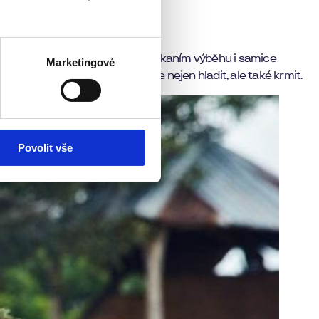
čata
a když se poštěstí, tak v klokaním výběhu i samice
Marketingové
mořských rejnoků, které můžete nejen hladit, ale také krmit.
Povolit vše