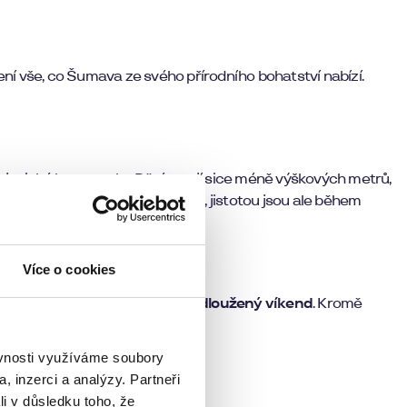
není vše, co Šumava ze svého přírodního bohatství nabízí.
ajovické kopce nebo Děvín mají sice méně výškových metrů,
těch na
Jižní Moravě
není nouze, jistotou jsou ale během
Více o cookies
Brna,
najdete vyžití na celý prodloužený víkend
. Kromě
.
ěvnosti využíváme soubory
, inzerci a analýzy. Partneři
it na něco speciálního.
li v důsledku toho, že