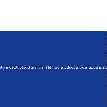
ity a ušetřete. Stačí pár kliknutí a odpočinek může začít.
 Máme pro vás hned několik tipů, kam na výlet o Velikonocíc