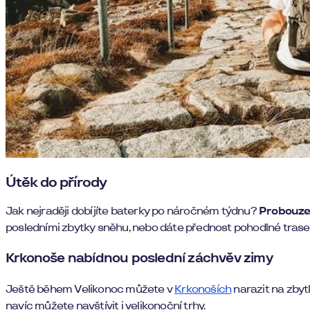
Útěk do přírody
Jak nejraději dobíjíte baterky po náročném týdnu?
Probouzej
posledními zbytky sněhu, nebo dáte přednost pohodlné trase
Krkonoše nabídnou poslední záchvěv zimy
Ještě během Velikonoc můžete v
Krkonoších
narazit na zbyt
navíc můžete navštívit i velikonoční trhy.