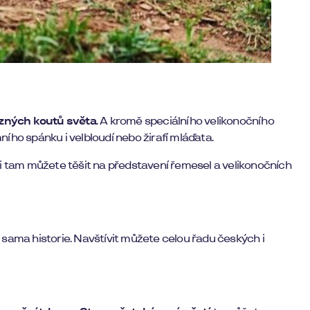
ůzných koutů světa
. A kromě speciálního velikonočního
ího spánku i velbloudí nebo žirafí mláďata.
e i tam můžete těšit na představení řemesel a velikonočních
 sama historie. Navštívit můžete celou řadu českých i