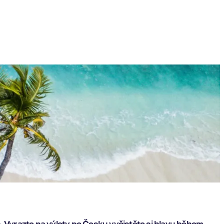
h. Vyrazte na výlety po Česku vyčistěte si hlavu během