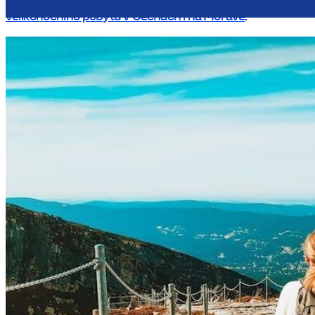
velikonočního pobytu v Čechách i na Moravě
.