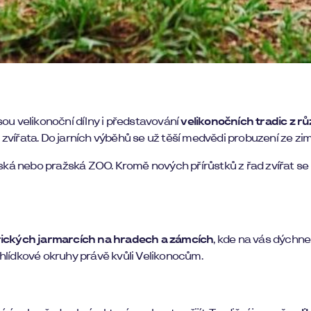
ou velikonoční dílny i představování
velikonočních tradic z r
vířata. Do jarních výběhů se už těší medvědi probuzení ze zimn
avská nebo pražská ZOO. Kromě nových přírůstků z řad zvířat s
rických jarmarcích na hradech a zámcích
, kde na vás dýchne
hlídkové okruhy právě kvůli Velikonocům.