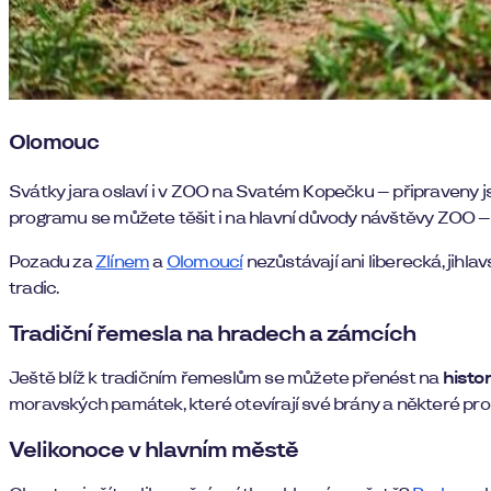
Olomouc
Svátky jara oslaví i v ZOO na Svatém Kopečku – připraveny js
programu se můžete těšit i na hlavní důvody návštěvy ZOO – z
Pozadu za
Zlínem
a
Olomoucí
nezůstávají ani liberecká, jihl
tradic.
Tradiční řemesla na hradech a zámcích
Ještě blíž k tradičním řemeslům se můžete přenést na
histo
moravských památek, které otevírají své brány a některé pro
Velikonoce v hlavním městě