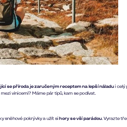
ící se příroda je zaručeným receptem na lepší náladu
i celý
 mezi vinicemi? Máme pár tipů, kam se podívat.
ky sněhové pokrývky a užít si
hory se vší parádou
. Vyrazte tř