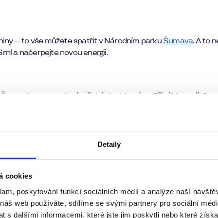
niny – to vše můžete spatřit v Národním parku
Šumava
. A to 
Srní a načerpejte novou energii.
a Šumavě, vyrazte do
vinařských oblastí na Jižní Moravě
. Dun
žete navštívit ochutnávku vín nebo podobné gurmánské akce. O 
Detaily
past v Česku Macocha. V
Moravském krasu
, necelou hodinu od 
ájec nad Svitavou, nebo navštívit pštrosí farmu v Doubravici
á cookies
klam, poskytování funkcí sociálních médií a analýze naší návšt
 náš web používáte, sdílíme se svými partnery pro sociální média
pro dospělé. A během Velikonoc se můžete ve většině z nich těš
 s dalšími informacemi, které jste jim poskytli nebo které získa