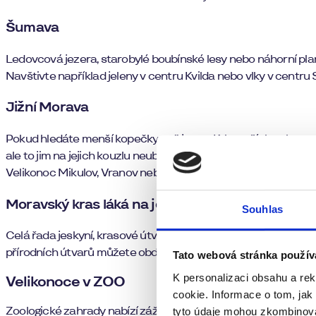
Šumava
Ledovcová jezera, starobylé boubínské lesy nebo náhorní pla
Navštivte například jeleny v centru Kvilda nebo vlky v centru 
Jižní Morava
Pokud hledáte menší kopečky než jsou v Krkonoších nebo n
ale to jim na jejich kouzlu neubralo. Po výletu pak navíc mů
Velikonoc Mikulov, Vranov nebo Valtice.
Moravský kras láká na jeskyně i propast
Souhlas
Celá řada jeskyní, krasové útvary, závrty a nejznámější pro
přírodních útvarů můžete obdivovat krásy nedalekého zámku R
Tato webová stránka použív
K personalizaci obsahu a re
Velikonoce v ZOO
cookie. Informace o tom, jak
Zoologické zahrady nabízí záživný program jak pro děti, tak 
tyto údaje mohou zkombinovat