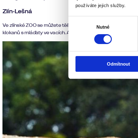
používáte jejich služby.
Zlín-Lešná
Výběr
Ve zlínské ZOO se můžete těšit na
velikonoční prohlídky př
Nutné
souhlasu
klokanů s mláďaty ve vacích. Ani ve vnitřních expozicích neb
Odmítnout