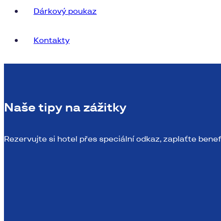
Dárkový poukaz
Kontakty
Naše tipy na zážitky
Rezervujte si hotel přes speciální odkaz, zaplaťte benef
Kam na Velikonoce
Užijte si jarní počasí a prodloužený víkend se vším všudy!