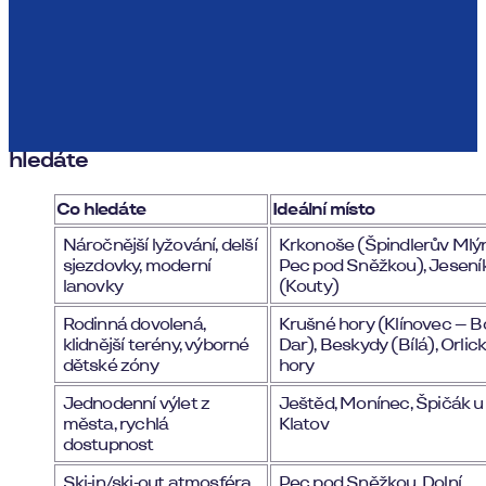
Kam na hory v Česku?
Jak si vybrat české středisko podle toho, co
hledáte
Co hledáte
Ideální místo
Náročnější lyžování, delší
Krkonoše (Špindlerův Mlýn
sjezdovky, moderní
Pec pod Sněžkou), Jesení
lanovky
(Kouty)
Rodinná dovolená,
Krušné hory (Klínovec – B
klidnější terény, výborné
Dar), Beskydy (Bílá), Orlic
dětské zóny
hory
Jednodenní výlet z
Ještěd, Monínec, Špičák u
města, rychlá
Klatov
dostupnost
Ski-in/ski-out atmosféra
Pec pod Sněžkou, Dolní