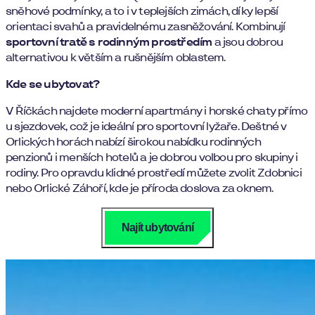
sněhové podmínky, a to i v teplejších zimách, díky lepší
orientaci svahů a pravidelnému zasněžování. Kombinují
sportovní tratě s rodinným prostředím
a jsou dobrou
alternativou k větším a rušnějším oblastem.
Kde se ubytovat?
V Říčkách najdete moderní apartmány i horské chaty přímo
u sjezdovek, což je ideální pro sportovní lyžaře. Deštné v
Orlických horách nabízí širokou nabídku rodinných
penzionů i menších hotelů a je dobrou volbou pro skupiny i
rodiny. Pro opravdu klidné prostředí můžete zvolit Zdobnici
nebo Orlické Záhoří, kde je příroda doslova za oknem.
Najít ubytování