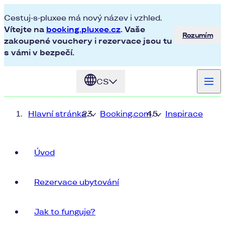
Cestuj-s-pluxee má nový název i vzhled.
Vítejte na
booking.pluxee.cz
. Vaše
Rozumím
zakoupené vouchery i rezervace jsou tu
s vámi v bezpečí.
CS
Hlavní stránka
Booking.com
Inspirace
Úvod
Rezervace ubytování
Jak to funguje?