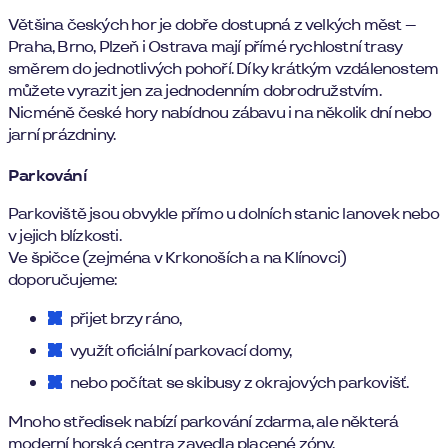
Většina českých hor je dobře dostupná z velkých měst –
Praha, Brno, Plzeň i Ostrava mají přímé rychlostní trasy
směrem do jednotlivých pohoří. Díky krátkým vzdálenostem
můžete vyrazit jen za jednodenním dobrodružstvím.
Nicméně české hory nabídnou zábavu i na několik dní nebo
jarní prázdniny.
Parkování
Parkoviště jsou obvykle přímo u dolních stanic lanovek nebo
v jejich blízkosti.
Ve špičce (zejména v Krkonoších a na Klínovci)
doporučujeme:
přijet brzy ráno,
využít oficiální parkovací domy,
nebo počítat se skibusy z okrajových parkovišť.
Mnoho středisek nabízí parkování zdarma, ale některá
moderní horská centra zavedla placené zóny.