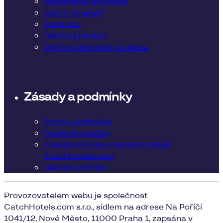
Rezervace ubytování
Jak to funguje?
Inspirace
Dárkový poukaz
Ověření platnosti poukazu
Zásady a podmínky
Storno podmínky
Podmínky služby
Zásady ochrany osobních údajů
CatchHotels.com
Reklamační řád
Provozovatelem webu je společnost
CatchHotels.com s.r.o., sídlem na adrese Na Poříčí
1041/12, Nové Město, 11000 Praha 1, zapsána v