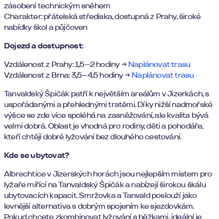
zásobení technickým sněhem
Charakter: přátelská střediska, dostupná z Prahy, široké
nabídky škol a půjčoven
Dojezd a dostupnost:
Vzdálenost z Prahy: 1,5–2 hodiny →
Naplánovat trasu
Vzdálenost z Brna: 3,5–4,5 hodiny →
Naplánovat trasu
Tanvaldský Špičák patří k největším areálům v Jizerkách, s
uspořádanými a přehlednými tratěmi. Díky nižší nadmořské
výšce se zde více spoléhá na zasněžování, ale kvalita bývá
velmi dobrá. Oblast je vhodná pro rodiny, děti a pohodáře,
kteří chtějí dobré lyžování bez dlouhého cestování.
Kde se ubytovat?
Albrechtice v Jizerských horách jsou nejlepším místem pro
lyžaře mířící na Tanvaldský Špičák a nabízejí širokou škálu
ubytovacích kapacit. Smržovka a Tanvald poslouží jako
levnější alternativa s dobrým spojením ke sjezdovkám.
Pokud chcete zkombinovat lyžování s běžkami, ideální je