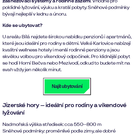
zasněžovací systémy a rodinné zázemí
. Vhodné pro
poklidné lyžování, výuku a kratší pobyty. Sněhové podmínky
bývají nejlepší v lednu a únoru.
Kde se ubytovat?
U areálu Bílá najdete širokou nabídku penzionů i apartmánů,
které jsou ideální pro rodiny s dětmi. Velké Karlovice nabízejí
kvalitní wellness hotely i menší rodinné penziony a jsou
skvělou volbou pro víkendový odpočinek. Pro klidnější pobyt
se hodí Horní Bečva nebo Mezivodí, odkud to budete mít na
svah vždy jen několik minut.
Najít ubytování
Jizerské hory – ideální pro rodiny a víkendové
lyžování
Nadmořská výška středisek: cca 550–800 m
Sněhové podmínky: proměnlivé podle zimy, ale dobré