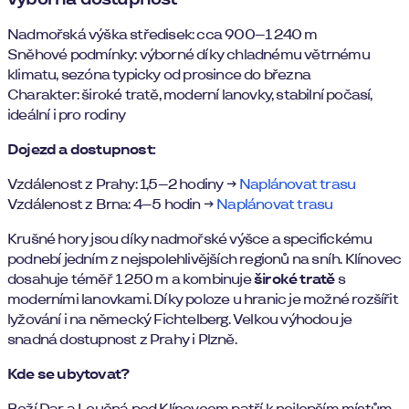
Nadmořská výška středisek: cca 900–1 240 m
Sněhové podmínky: výborné díky chladnému větrnému
klimatu, sezóna typicky od prosince do března
Charakter: široké tratě, moderní lanovky, stabilní počasí,
ideální i pro rodiny
Dojezd a dostupnost:
Vzdálenost z Prahy: 1,5–2 hodiny →
Naplánovat trasu
Vzdálenost z Brna: 4–5 hodin →
Naplánovat trasu
Krušné hory jsou díky nadmořské výšce a specifickému
podnebí jedním z nejspolehlivějších regionů na sníh. Klínovec
dosahuje téměř 1 250 m a kombinuje
široké tratě
s
moderními lanovkami. Díky poloze u hranic je možné rozšířit
lyžování i na německý Fichtelberg. Velkou výhodou je
snadná dostupnost z Prahy i Plzně.
Kde se ubytovat?
Boží Dar a Loučná pod Klínovcem patří k nejlepším místům