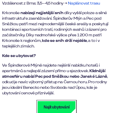
Vzdálenost z Brna: 3,5–4,5 hodiny →
Naplánovat trasu
Krkonoše
nabízejí nejjistější sníh
díky vyšší poloze a silné
infrastruktuře zasněžování. Špindlerův Mlýn a Pec pod
Sněžkou patří mezi nejmodernější české areály a poskytují
kombinaci sportovních tratí, rodinných svahů i zázemí pro
začátečníky. Díky nadmořské výšce přes 1 200 m patří
Krkonoše k regionům,
kde se sníh drží nejdéle
, a to i v
teplejších zimách.
Kde se ubytovat?
Ve Špindlerově Mlýně najdete nejširší nabídku hotelů i
apartmánů a nejlepší zázemí přímo u sjezdovek.
Klidnější
atmosféru nabízí Pec pod Sněžkou nebo Janské Lázně
,
odkud je navíc výborný přístup na Černou horu. Pro rodiny
jsou ideální Benecko nebo Svoboda nad Úpou, kde je
ubytování cenově příznivější.
Najít ubytování