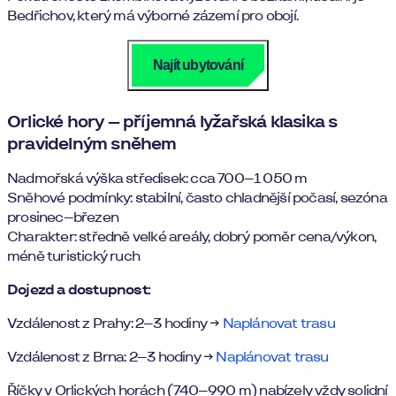
Bedřichov, který má výborné zázemí pro obojí.
Najít ubytování
Orlické hory – příjemná lyžařská klasika s
pravidelným sněhem
Nadmořská výška středisek: cca 700–1 050 m
Sněhové podmínky: stabilní, často chladnější počasí, sezóna
prosinec–březen
Charakter: středně velké areály, dobrý poměr cena/výkon,
méně turistický ruch
Dojezd a dostupnost:
Vzdálenost z Prahy: 2–3 hodiny →
Naplánovat trasu
Vzdálenost z Brna: 2–3 hodiny →
Naplánovat trasu
Říčky v Orlických horách (740–990 m) nabízely vždy solidní