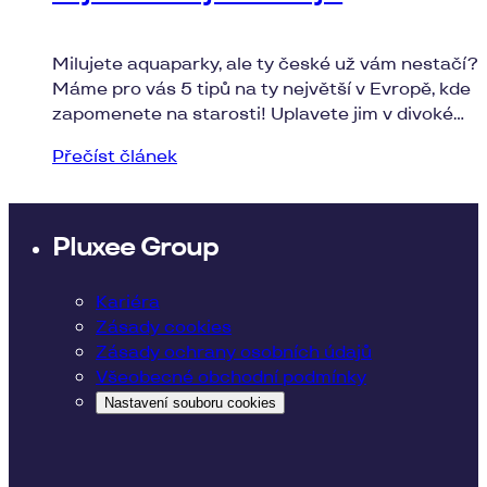
aquaparky v Evropě
Milujete aquaparky, ale ty české už vám nestačí?
Máme pro vás 5 tipů na ty největší v Evropě, kde
zapomenete na starosti! Uplavete jim v divoké
řece nebo ujedete na tobogánu s virtuální
Přečíst článek
realitou.
Pluxee Group
Kariéra
Zásady cookies
Zásady ochrany osobních údajů
Všeobecné obchodní podmínky
Nastavení souboru cookies