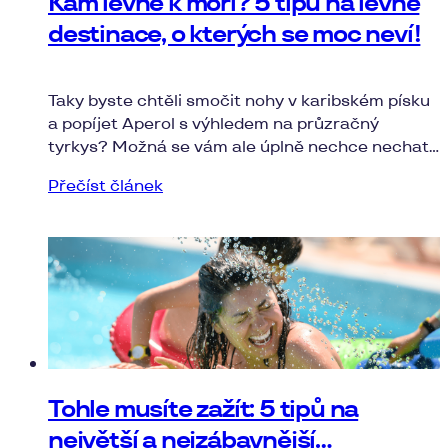
Kam levně k moři? 5 tipů na levné
destinace, o kterých se moc neví!
Taky byste chtěli smočit nohy v karibském písku
a popíjet Aperol s výhledem na průzračný
tyrkys? Možná se vám ale úplně nechce nechat
na Bahamách dvě výplaty. Naštěstí existuje hned
Přečíst článek
několik levných destinací, o kterých se skoro
nemluví.
Tohle musíte zažít: 5 tipů na
největší a nejzábavnější