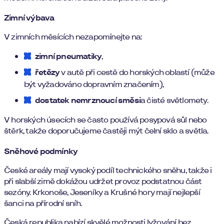
Zimní výbava
V zimních měsících nezapomínejte na:
zimní pneumatiky
,
řetězy
v autě při cestě do horských oblastí (může
být vyžadováno dopravním značením),
dostatek nemrznoucí směsi
a čisté světlomety.
V horských úsecích se často používá posypová sůl nebo
štěrk, takže doporučujeme častěji mýt čelní sklo a světla.
Sněhové podmínky
České areály mají vysoký podíl technického sněhu, takže i
při slabší zimě dokážou udržet provoz podstatnou část
sezóny. Krkonoše, Jeseníky a Krušné hory mají nejlepší
šanci na přírodní sníh.
Česká republika nabízí skvělé možnosti lyžování bez