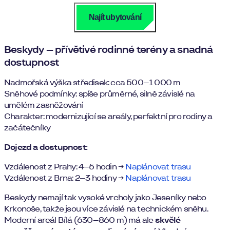
Najít ubytování
Beskydy – přívětivé rodinné terény a snadná
dostupnost
Nadmořská výška středisek: cca 500–1 000 m
Sněhové podmínky: spíše průměrné, silně závislé na
umělém zasněžování
Charakter: modernizující se areály, perfektní pro rodiny a
začátečníky
Dojezd a dostupnost:
Vzdálenost z Prahy: 4–5 hodin →
Naplánovat trasu
Vzdálenost z Brna: 2–3 hodiny →
Naplánovat trasu
Beskydy nemají tak vysoké vrcholy jako Jeseníky nebo
Krkonoše, takže jsou více závislé na technickém sněhu.
Moderní areál Bílá (630–860 m) má ale
skvělé