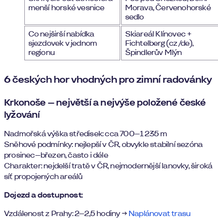
menší horské vesnice
Morava, Červenohorské
sedlo
Co nejširší nabídka
Skiareál Klínovec +
sjezdovek v jednom
Fichtelberg (cz/de),
regionu
Špindlerův Mlýn
6 českých hor vhodných pro zimní radovánky
Krkonoše – největší a nejvýše položené české
lyžování
Nadmořská výška středisek: cca 700–1 235 m
Sněhové podmínky: nejlepší v ČR, obvykle stabilní sezóna
prosinec–březen, často i déle
Charakter: nejdelší tratě v ČR, nejmodernější lanovky, široká
síť propojených areálů
Dojezd a dostupnost:
Vzdálenost z Prahy: 2–2,5 hodiny →
Naplánovat trasu