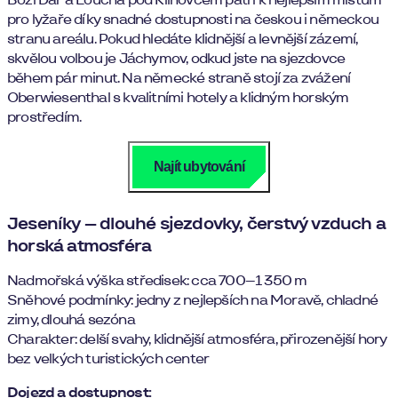
pro lyžaře díky snadné dostupnosti na českou i německou
stranu areálu. Pokud hledáte klidnější a levnější zázemí,
skvělou volbou je Jáchymov, odkud jste na sjezdovce
během pár minut. Na německé straně stojí za zvážení
Oberwiesenthal s kvalitními hotely a klidným horským
prostředím.
Najít ubytování
Jeseníky – dlouhé sjezdovky, čerstvý vzduch a
horská atmosféra
Nadmořská výška středisek: cca 700–1 350 m
Sněhové podmínky: jedny z nejlepších na Moravě, chladné
zimy, dlouhá sezóna
Charakter: delší svahy, klidnější atmosféra, přirozenější hory
bez velkých turistických center
Dojezd a dostupnost: